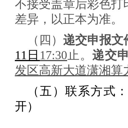
不接受盖章后彩色打
差异，以正本为准。
（四）
递交申报文
11
日
17
:
3
0
止。
递交
发区
高新大道
潇湘算
（
五
）联系方式
开）