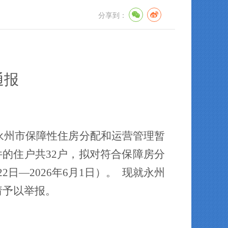
分享到：
通报
永州市保障性住房分配和运营管理暂
件的
住户
共
32
户，拟对符合保障房分
22
日
—
2026年6
月
1
日）。
现就永州
请予以举报。