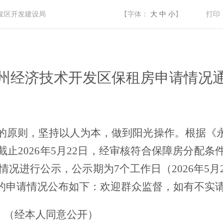
发区开发建设局
【字体：
大
中
小
】
打印
州经济技术开发区
保
租房申请情况
的原则，坚持以人为本，做到阳光操作。
根
据《
截止
20
26年5
月
22
日，经审核符合保障房分配条
情况进行公示，公示期
为
7
个工作日
（
20
26
年
5
月
的申请情况公布如下：欢迎群众监督，如有不实
）
（经本人同意公开）