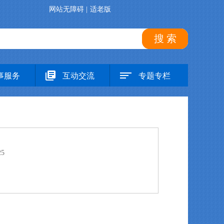
网站无障碍
|
适老版
搜 索
事服务
互动交流
专题专栏
25