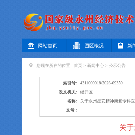
网站首页
园区概况
新
您现在所在的位置 :
首页
>
新闻中心
>
公示公告
索引号:
4311000018/2026-09350
发文机关:
经开区
名称:
关于永州星安精神康复专科
文号 :
关于