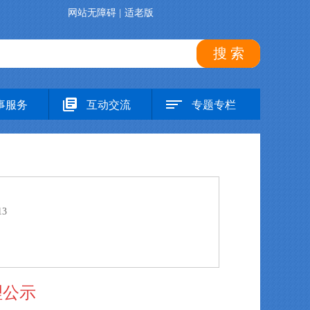
网站无障碍
|
适老版
搜 索
事服务
互动交流
专题专栏
13
理公示