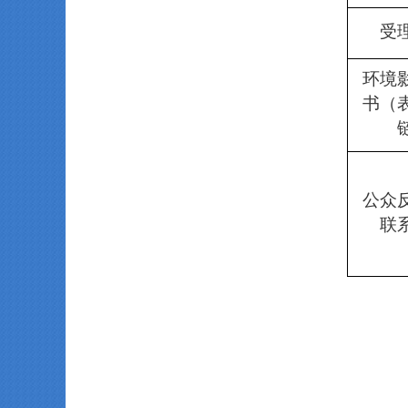
受
环境
书（
公众
联