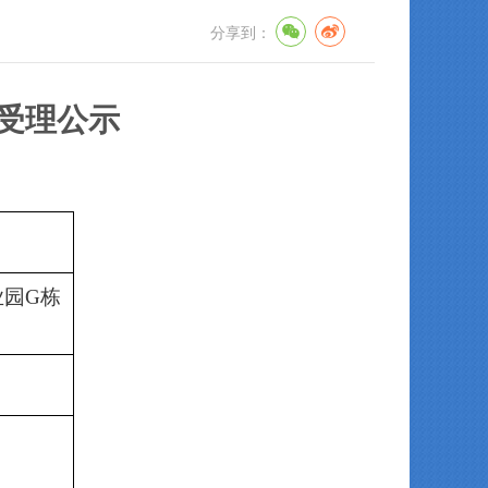
分享到：
受理公示
目
业园
G栋