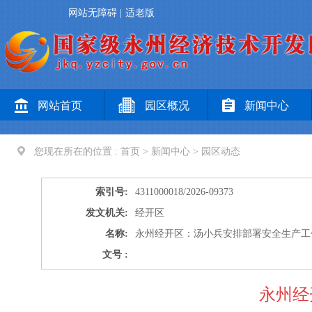
网站无障碍
|
适老版
网站首页
园区概况
新闻中心
您现在所在的位置 :
首页
>
新闻中心
>
园区动态
索引号:
4311000018/2026-09373
发文机关:
经开区
名称:
永州经开区：汤小兵安排部署安全生产工
文号 :
永州经