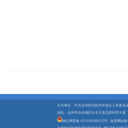
主办单位：中共永州经济技术开发区工作委员
地址：永州市冷水滩区长丰大道总部经济大厦
湘公网安备 43110302000125号
政府网站标识码