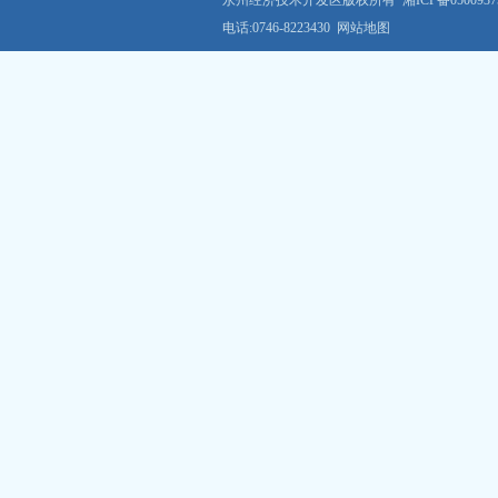
永州经济技术开发区版权所有
湘ICP备050093
电话:0746-8223430
网站地图